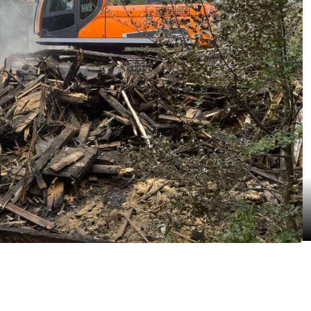
 без опозданий
м с НДС и без него