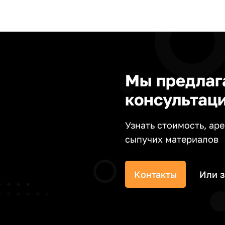
ными
Мы предлаг
консультац
Узнать стоимость, ар
сыпучих материалов
Контакты
Или 
 без опозданий