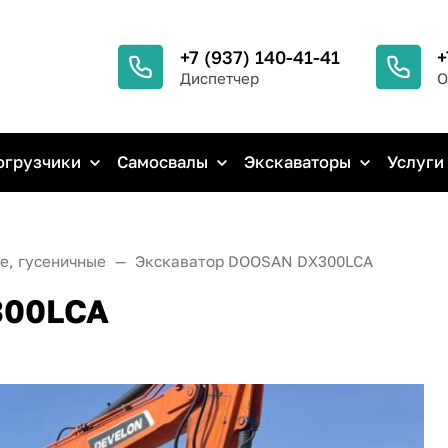
+7 (937) 140-41-41
+
Диспетчер
О
огрузчики
Самосвалы
Экскаваторы
Услуги
е, гусеничные
Экскаватор DOOSAN DX300LCA
300LCA